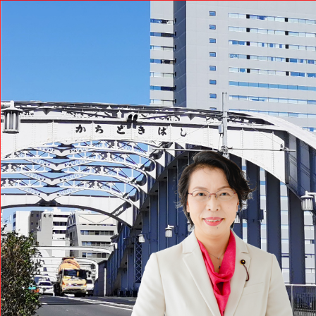
コ
ン
テ
ン
ツ
へ
ス
キ
ッ
プ